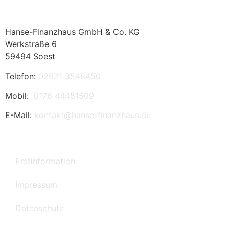
Hanse-Finanzhaus GmbH & Co. KG
Werkstraße 6
59494 Soest
Telefon:
02921 3548450
Mobil:
0176 44451509
E-Mail:
kontakt@hanse-finanzhaus.de
Erstinformation
Kundenbewertungen und Erfahrungen zu
Impressum
Hanse-Finanzhaus GmbH & Co. KG
SEHR GUT
Datenschutz
100%
Empfehlungen auf