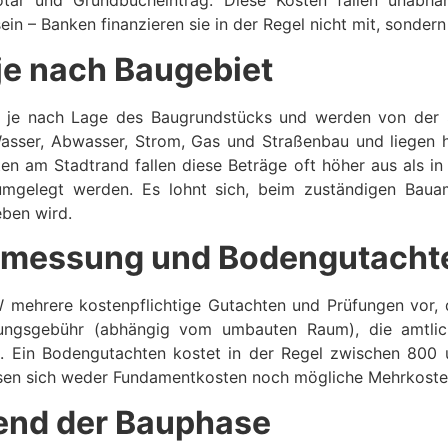
Notar und Grundbucheintrag. Diese Kosten fallen una
ein – Banken finanzieren sie in der Regel nicht mit, sonder
je nach Baugebiet
ark je nach Lage des Baugrundstücks und werden von der 
Wasser, Abwasser, Strom, Gas und Straßenbau und liegen 
n am Stadtrand fallen diese Beträge oft höher aus als in 
 umgelegt werden. Es lohnt sich, beim zuständigen Baua
eben wird.
rmessung und Bodengutacht
 mehrere kostenpflichtige Gutachten und Prüfungen vor,
ungsgebühr (abhängig vom umbauten Raum), die amtlic
 Ein Bodengutachten kostet in der Regel zwischen 800 u
ssen sich weder Fundamentkosten noch mögliche Mehrkosten
end der Bauphase