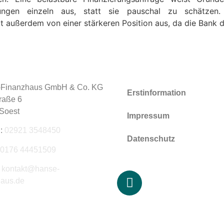
rungen einzeln aus, statt sie pauschal zu schätzen
 außerdem von einer stärkeren Position aus, da die Bank di
-Finanzhaus GmbH & Co. KG
Erstinformation
raße 6
Soest
Impressum
n:
02921 3548450
Datenschutz
0176 44451509
:
kontakt@hanse-
haus.de