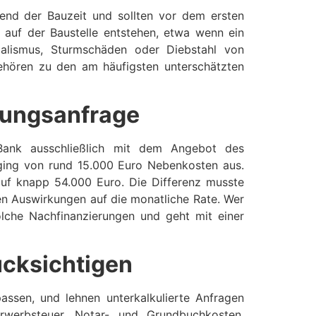
rend der Bauzeit und sollten vor dem ersten
n auf der Baustelle entstehen, etwa wenn ein
ndalismus, Sturmschäden oder Diebstahl von
hören zu den am häufigsten unterschätzten
erungsanfrage
 Bank ausschließlich mit dem Angebot des
 ging von rund 15.000 Euro Nebenkosten aus.
auf knapp 54.000 Euro. Die Differenz musste
ren Auswirkungen auf die monatliche Rate. Wer
che Nachfinanzierungen und geht mit einer
ücksichtigen
Kundenbewertungen und Erfahrungen zu
Hanse-Finanzhaus GmbH & Co. KG
assen, und lehnen unterkalkulierte Anfragen
rwerbsteuer, Notar- und Grundbuchkosten,