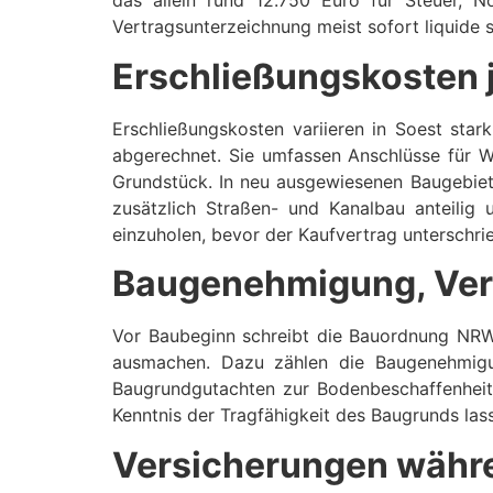
das allein rund 12.750 Euro für Steuer, 
Vertragsunterzeichnung meist sofort liquide s
Erschließungskosten 
Erschließungskosten variieren in Soest st
abgerechnet. Sie umfassen Anschlüsse für 
Grundstück. In neu ausgewiesenen Baugebiete
zusätzlich Straßen- und Kanalbau anteilig
einzuholen, bevor der Kaufvertrag unterschri
Baugenehmigung, Ve
Vor Baubeginn schreibt die Bauordnung NRW
ausmachen. Dazu zählen die Baugenehmig
Baugrundgutachten zur Bodenbeschaffenheit.
Kenntnis der Tragfähigkeit des Baugrunds la
Versicherungen währ