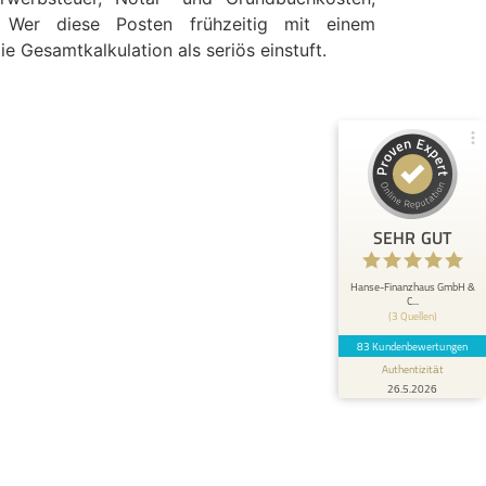
100%
SEHR GUT
. Wer diese Posten frühzeitig mit einem
Empfehlungen auf
e Gesamtkalkulation als seriös einstuft.
ProvenExpert.com
4,97 / 5,00
70
13
Bewertungen von 2
Bewertungen auf
anderen Quellen
ProvenExpert.com
Blick aufs ProvenExpert-Profil werfen
SEHR GUT
R.
13.3.2026
5
Herr Coric hat sich bestens für uns
Hanse-Finanzhaus GmbH &
C...
eingesetzt und alles möglich gemacht, damit
(3 Quellen)
wir eine Finanzierung von ei...
83 Kundenbewertungen
Authentizität
26.5.2026