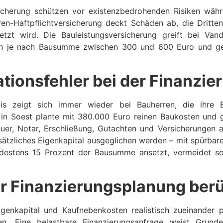
sicherung schützen vor existenzbedrohenden Risiken wäh
en-Haftpflichtversicherung deckt Schäden ab, die Dritte
letzt wird. Die Bauleistungsversicherung greift bei Va
en je nach Bausumme zwischen 300 und 600 Euro und ge
lationsfehler bei der Finanzi
axis zeigt sich immer wieder bei Bauherren, die ihre
 in Soest plante mit 380.000 Euro reinen Baukosten und
uer, Notar, Erschließung, Gutachten und Versicherungen 
usätzliches Eigenkapital ausgeglichen werden – mit spürba
destens 15 Prozent der Bausumme ansetzt, vermeidet sol
r Finanzierungsplanung ber
genkapital und Kaufnebenkosten realistisch zueinander p
n. Eine belastbare Finanzierungsanfrage weist Grunde