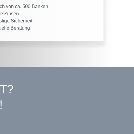
ich von ca. 500 Banken
ge Zinsen
stige Sicherheit
uelle Beratung
T?
!