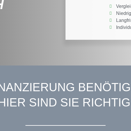
H
Vergle
Niedri
Langfri
Individ
INANZIERUNG BENÖTIG
HIER SIND SIE RICHTIG