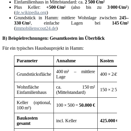
Einfamilienhaus in Mittelstandard: ca.
2
500
€/m
²
Plus Keller:
+500
€/m
²
(also bis zu
3
000
€/m
²
)
(
de.wikipedia.org
)
Grundstück in Hamm: mittlere Wohnlage zwischen
245–
330
€/m
²
, einfache Lagen bei
145
€/m
²
(
immobilienscout24.de
)
B) Beispielrechnungen: Gesamtkosten im Überblick
Für ein typisches Hausbauprojekt in Hamm:
Parameter
Annahme
Kosten
400 m² – mittlere
Grundstücksfläche
400 × 245 =
98.
Lage
Wohnfläche
ca. 150 m²
150 × 2 500 =
37
Einfamilienhaus
(Mittelstandard)
Keller (optional,
100 × 500 =
50.000
€
100 m²)
Baukosten
incl. Keller
425.000
€
gesamt