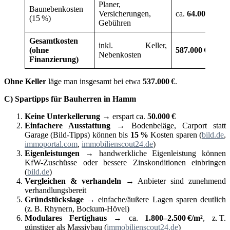
Planer,
Baunebenkosten
Versicherungen,
ca.
64.000
€
(15 %)
Gebühren
Gesamtkosten
inkl. Keller,
(ohne
587.000
€
Nebenkosten
Finanzierung)
Ohne Keller
läge man insgesamt bei etwa
537.000
€
.
C) Spartipps für Bauherren in Hamm
Keine Unterkellerung
→ erspart ca.
50.000
€
Einfachere Ausstattung
→ Bodenbeläge, Carport statt
Garage (Bild-Tipps) können bis
15
%
Kosten sparen (
bild.de
,
immoportal.com
,
immobilienscout24.de
)
Eigenleistungen
→ handwerkliche Eigenleistung können
KfW-Zuschüsse oder bessere Zinskonditionen einbringen
(
bild.de
)
Vergleichen & verhandeln
→ Anbieter sind zunehmend
verhandlungsbereit
Gründstückslage
→ einfache/äußere Lagen sparen deutlich
(z. B. Rhynern, Bockum-Hövel)
Modulares Fertighaus
→ ca.
1.800–2.500
€/m
²
, z. T.
günstiger als Massivbau (
immobilienscout24.de
)