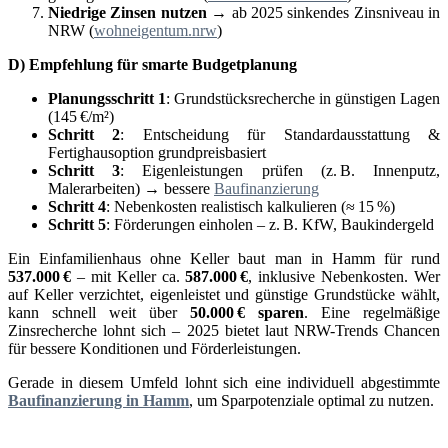
Niedrige Zinsen nutzen
→ ab 2025 sinkendes Zinsniveau in
NRW (
wohneigentum.nrw
)
D) Empfehlung für smarte Budgetplanung
Planungsschritt 1
: Grundstücksrecherche in günstigen Lagen
(145 €/m²)
Schritt 2
: Entscheidung für Standardausstattung &
Fertighausoption grundpreisbasiert
Schritt 3
: Eigenleistungen prüfen (z. B. Innenputz,
Malerarbeiten) → bessere
Baufinanzierung
Schritt 4
: Nebenkosten realistisch kalkulieren (≈ 15 %)
Schritt 5
: Förderungen einholen – z. B. KfW, Baukindergeld
Ein Einfamilienhaus ohne Keller baut man in Hamm für rund
537.000
€
– mit Keller ca.
587.000
€
, inklusive Nebenkosten. Wer
auf Keller verzichtet, eigenleistet und günstige Grundstücke wählt,
kann schnell weit über
50.000
€ sparen
. Eine regelmäßige
Zinsrecherche lohnt sich – 2025 bietet laut NRW-Trends Chancen
für bessere Konditionen und Förderleistungen.
Gerade in diesem Umfeld lohnt sich eine individuell abgestimmte
Baufinanzierung in Hamm
, um Sparpotenziale optimal zu nutzen.