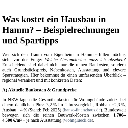
Was kostet ein Hausbau in
Hamm? – Beispielrechnungen
und Spartipps
Wer sich den Traum vom Eigenheim in Hamm erfüllen möchte,
steht vor der Frage:
Welche Gesamtkosten muss ich absehen?
Entscheidend sind dabei nicht nur die reinen Baukosten, sondern
auch Grundstückspreis, Nebenkosten, Ausstattung und clevere
Sparstrategien. Hier bekommst du einen umfassenden Überblick –
regional verankert und mit konkreten Daten:
A) Aktuelle Baukosten & Grundpreise
In NRW lagen die Gesamtbaukosten für Wohngebäude zuletzt bei
einem deutlichen Plus: 3,2 % im Jahresvergleich, Rohbau +2,3 %,
Ausbau +4 % (Stand: Feb 2025) (
hanse-finanzhaus.de
). Bundesweit
bewegen sich die reinen Bauwerk-Kosten zwischen
1
700
–
4
500
€/m
²
– je nach Ausstattung (
wohnglueck.de
).