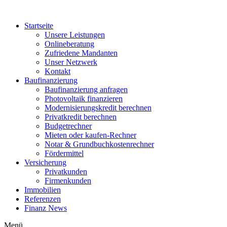
Zum
Inhalt
Startseite
wechseln
Unsere Leistungen
Onlineberatung
Zufriedene Mandanten
Unser Netzwerk
Kontakt
Baufinanzierung
Baufinanzierung anfragen
Photovoltaik finanzieren
Modernisierungskredit berechnen
Privatkredit berechnen
Budgetrechner
Mieten oder kaufen-Rechner
Notar & Grundbuchkostenrechner
Fördermittel
Versicherung
Privatkunden
Firmenkunden
Immobilien
Referenzen
Finanz News
Menü