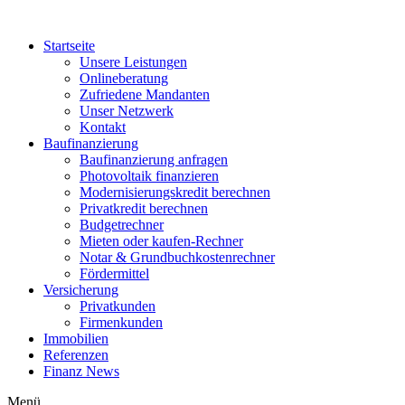
Zum
Inhalt
Startseite
wechseln
Unsere Leistungen
Onlineberatung
Zufriedene Mandanten
Unser Netzwerk
Kontakt
Baufinanzierung
Baufinanzierung anfragen
Photovoltaik finanzieren
Modernisierungskredit berechnen
Privatkredit berechnen
Budgetrechner
Mieten oder kaufen-Rechner
Notar & Grundbuchkostenrechner
Fördermittel
Versicherung
Privatkunden
Firmenkunden
Immobilien
Referenzen
Finanz News
Menü